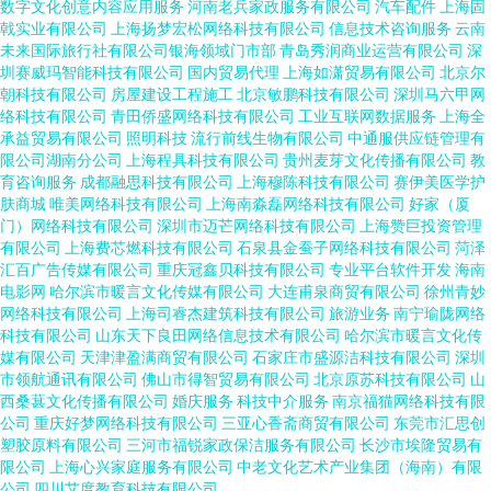
数字文化创意内容应用服务
河南老兵家政服务有限公司
汽车配件
上海固
戟实业有限公司
上海扬梦宏松网络科技有限公司
信息技术咨询服务
云南
未来国际旅行社有限公司银海领域门市部
青岛秀润商业运营有限公司
深
圳赛威玛智能科技有限公司
国内贸易代理
上海如潇贸易有限公司
北京尔
朝科技有限公司
房屋建设工程施工
北京敏鹏科技有限公司
深圳马六甲网
络科技有限公司
青田侨盛网络科技有限公司
工业互联网数据服务
上海全
承益贸易有限公司
照明科技
流行前线生物有限公司
中通服供应链管理有
限公司湖南分公司
上海程具科技有限公司
贵州麦芽文化传播有限公司
教
育咨询服务
成都融思科技有限公司
上海穆陈科技有限公司
赛伊美医学护
肤商城
唯美网络科技有限公司
上海南淼磊网络科技有限公司
好家（厦
门）网络科技有限公司
深圳市迈芒网络科技有限公司
上海赞巨投资管理
有限公司
上海费芯燃科技有限公司
石泉县金蚕子网络科技有限公司
菏泽
汇百广告传媒有限公司
重庆冠鑫贝科技有限公司
专业平台软件开发
海南
电影网
哈尔滨市暖言文化传媒有限公司
大连甫泉商贸有限公司
徐州青妙
网络科技有限公司
上海司睿杰建筑科技有限公司
旅游业务
南宁瑜陇网络
科技有限公司
山东天下良田网络信息技术有限公司
哈尔滨市暖言文化传
媒有限公司
天津津盈满商贸有限公司
石家庄市盛源洁科技有限公司
深圳
市领航通讯有限公司
佛山市得智贸易有限公司
北京原苏科技有限公司
山
西桑葚文化传播有限公司
婚庆服务
科技中介服务
南京福猫网络科技有限
公司
重庆好梦网络科技有限公司
三亚心香斋商贸有限公司
东莞市汇思创
塑胶原料有限公司
三河市福锐家政保洁服务有限公司
长沙市埃隆贸易有
限公司
上海心兴家庭服务有限公司
中老文化艺术产业集团（海南）有限
公司
四川艾度教育科技有限公司